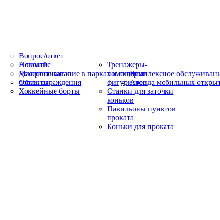
Вопрос/ответ
Новости
Алюмайс
Тренажеры-
Массовое катание в парках и скверах
Декортативные
помощники
Комплексное обслуживани
Объекты
борты ограждения
фигуристов
Аренда мобильных открыт
Хоккейные борты
Станки для заточки
коньков
Павильоны пунктов
проката
Коньки для проката